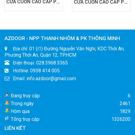
CỬA CUỐN CAO CẤP PM503
CỬA CUỐN CAO CẤP PM501K
AZDOOR - NPP THANH NHÔM & PK THÔNG MINH
Địa chỉ: 01 (i1) Đường Nguyễn Văn Nghi, KDC Thới An,
Phường Thới An, Quận 12, TP.HCM
Điện thoại: 028.3968.3365
Hotline: 0938 414 005
Email: info.azdoor@gmail.com
Đang truy cập
6
Trong ngày
2461
Hôm qua
1829
Tổng truy cập
1326200
LIÊN KẾT