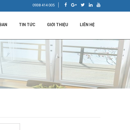
0938 414 005
BAN
TIN TỨC
GIỚI THIỆU
LIÊN HỆ