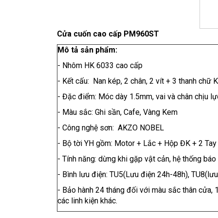
Cửa cuốn cao cấp PM960ST
Mô tả sản phẩm:
- Nhôm HK 6033 cao cấp
- Kết cấu: Nan kép, 2 chân, 2 vít + 3 thanh chữ K
- Đặc điểm: Móc dày 1.5mm, vai và chân chịu l
- Màu sắc: Ghi sần, Cafe, Vàng Kem
- Công nghệ sơn: AKZO NOBEL
- Bộ tời YH gồm: Motor + Lắc + Hộp ĐK + 2 Ta
- Tính năng: dừng khi gặp vật cản, hệ thống bá
- Bình lưu điện: TU5(Lưu điện 24h-48h), TU8(lưu
- Bảo hành 24 tháng đối với màu sắc thân cửa, 1
các linh kiện khác.