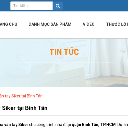
ANG CHỦ
DANH MỤC SẢN PHẨM
VIDEO
THƯỚC LỖ 
TIN TỨC
n tay Siker tại Bình Tân
Siker tại Bình Tân
óa vân tay Siker
cho công trình nhà ở tại
quận Bình Tân, TP.HCM
. Dự á