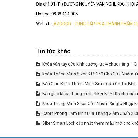
Địa chỉ: 01 (I1) ĐƯỜNG NGUYỄN VĂN NGHI, KDC THỚ
Hotline: 0938 414 005
Website:
AZDOOR - CUNG CẤP PK & THÀNH PHẨM C
Tin tức khác
Khóa vân tay cửa kính cường lực 4 chức năng – Gi
Khóa Thông Minh Siker KTS150 Cho Cửa Nhôm Xin
Bàn Giao Khóa Thông Minh Siker Cửa Gỗ Tại Bìn
Bàn giao khóa thông minh Siker KTS105 cho cửa 
Khóa Thông Minh Siker Cửa Nhôm Xingfa Nhập Kh
Cabin Phòng Tắm Kính Lùa Thẳng Giảm Chấn 2 Chi
Siker Smart Lock cập nhật thêm màu mới cho kh