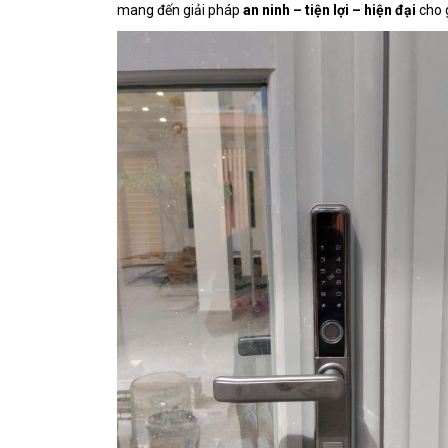
mang đến giải pháp
an ninh – tiện lợi – hiện đại
cho 