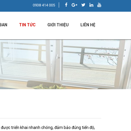
0938 414 005
BAN
TIN TỨC
GIỚI THIỆU
LIÊN HỆ
n được triển khai nhanh chóng, đảm bảo đúng tiến độ,