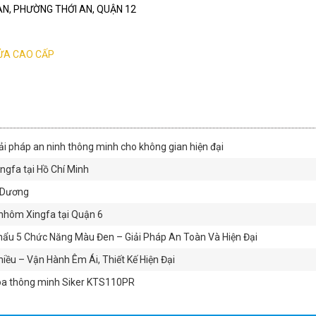
I AN, PHƯỜNG THỚI AN, QUẬN 12
ỬA CAO CẤP
ải pháp an ninh thông minh cho không gian hiện đại
gfa tại Hồ Chí Minh
h Dương
nhôm Xingfa tại Quận 6
ẩu 5 Chức Năng Màu Đen – Giải Pháp An Toàn Và Hiện Đại
ều – Vận Hành Êm Ái, Thiết Kế Hiện Đại
óa thông minh Siker KTS110PR