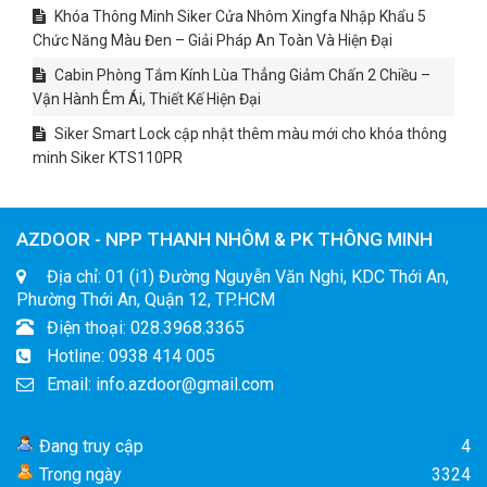
Khóa Thông Minh Siker Cửa Nhôm Xingfa Nhập Khẩu 5
Chức Năng Màu Đen – Giải Pháp An Toàn Và Hiện Đại
Cabin Phòng Tắm Kính Lùa Thẳng Giảm Chấn 2 Chiều –
Vận Hành Êm Ái, Thiết Kế Hiện Đại
Siker Smart Lock cập nhật thêm màu mới cho khóa thông
minh Siker KTS110PR
AZDOOR - NPP THANH NHÔM & PK THÔNG MINH
Địa chỉ: 01 (i1) Đường Nguyễn Văn Nghi, KDC Thới An,
Phường Thới An, Quận 12, TP.HCM
Điện thoại: 028.3968.3365
Hotline: 0938 414 005
Email: info.azdoor@gmail.com
Đang truy cập
4
Trong ngày
3324