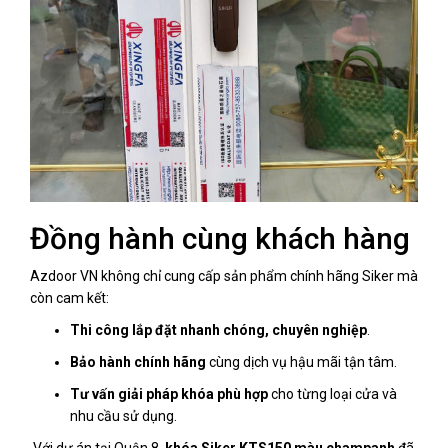
Đồng hành cùng khách hàng
Azdoor VN không chỉ cung cấp sản phẩm chính hãng Siker mà
còn cam kết:
Thi công lắp đặt nhanh chóng, chuyên nghiệp
.
Bảo hành chính hãng
cùng dịch vụ hậu mãi tận tâm.
Tư vấn giải pháp khóa phù hợp
cho từng loại cửa và
nhu cầu sử dụng.
Với dự án tại Quận 8,
khóa Siker KTS150 màu champanh
đã