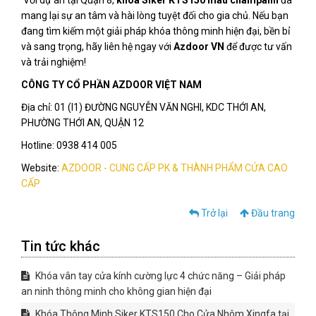
mang lại sự an tâm và hài lòng tuyệt đối cho gia chủ. Nếu bạn
đang tìm kiếm một giải pháp khóa thông minh hiện đại, bền bỉ
và sang trọng, hãy liên hệ ngay với
Azdoor VN
để được tư vấn
và trải nghiệm!
CÔNG TY CỔ PHẦN AZDOOR VIỆT NAM
Địa chỉ: 01 (I1) ĐƯỜNG NGUYỄN VĂN NGHI, KDC THỚI AN,
PHƯỜNG THỚI AN, QUẬN 12
Hotline: 0938 414 005
Website:
AZDOOR - CUNG CẤP PK & THÀNH PHẨM CỬA CAO
CẤP
Trở lại
Đầu trang
Tin tức khác
Khóa vân tay cửa kính cường lực 4 chức năng – Giải pháp
an ninh thông minh cho không gian hiện đại
Khóa Thông Minh Siker KTS150 Cho Cửa Nhôm Xingfa tại