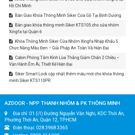
Hồ Chí Minh
Bàn Giao Khóa Thông Minh Siker Cửa Gỗ Tại Bình Dương
Bàn giao khóa thông minh Siker KTS105 cho cửa nhôm
Xingfa tại Quận 6
Khóa Thông Minh Siker Cửa Nhôm Xingfa Nhập Khẩu 5
Chức Năng Màu Đen – Giải Pháp An Toàn Và Hiện Đại
Cabin Phòng Tắm Kính Lùa Thẳng Giảm Chấn 2 Chiều –
Vận Hành Êm Ái, Thiết Kế Hiện Đại
Siker Smart Lock cập nhật thêm màu mới cho khóa thông
minh Siker KTS110PR
AZDOOR - NPP THANH NHÔM & PK THÔNG MINH
Địa chỉ: 01 (i1) Đường Nguyễn Văn Nghi, KDC Thới An,
Phường Thới An, Quận 12, TP.HCM
Điện thoại: 028.3968.3365