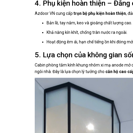
4. Phụ kiện hoàn thiện – Đẳng 
Azdoor VN cung cấp
trọn bộ phụ kiện hoàn thiện
, đ
Bản lề, tay nắm, keo và gioăng chất lượng cao.
Khả năng kín khít, chống tràn nước ra ngoài.
Hoạt động êm ái, hạn chế tiếng ồn khi đóng mở
5. Lựa chọn của không gian số
Cabin phòng tắm kính khung nhôm xi mạ anode mở qu
ngôi nhà. Đây là lựa chọn lý tưởng cho
căn hộ cao cấp