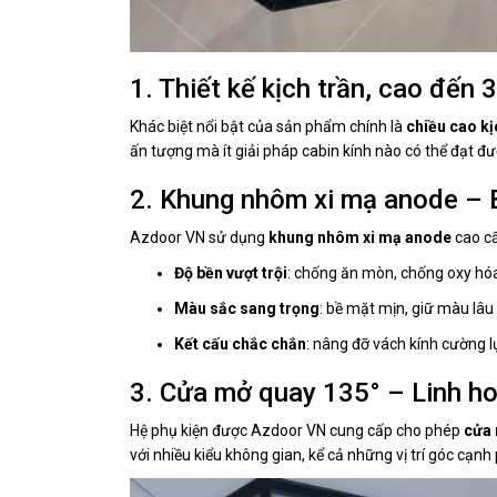
1. Thiết kế kịch trần, cao đến 
Khác biệt nổi bật của sản phẩm chính là
chiều cao kị
ấn tượng mà ít giải pháp cabin kính nào có thể đạt đư
2. Khung nhôm xi mạ anode – B
Azdoor VN sử dụng
khung nhôm xi mạ anode
cao cấ
Độ bền vượt trội
: chống ăn mòn, chống oxy hó
Màu sắc sang trọng
: bề mặt mịn, giữ màu lâu
Kết cấu chắc chắn
: nâng đỡ vách kính cường lự
3. Cửa mở quay 135° – Linh ho
Hệ phụ kiện được Azdoor VN cung cấp cho phép
cửa 
với nhiều kiểu không gian, kể cả những vị trí góc cạnh