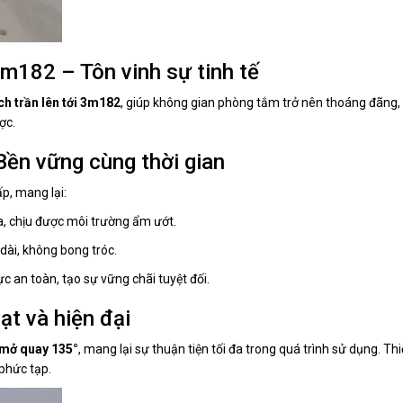
3m182 – Tôn vinh sự tinh tế
ch trần lên tới 3m182
, giúp không gian phòng tắm trở nên thoáng đãng, 
ợc.
ền vững cùng thời gian
p, mang lại:
a, chịu được môi trường ẩm ướt.
 dài, không bong tróc.
c an toàn, tạo sự vững chãi tuyệt đối.
ạt và hiện đại
mở quay 135°
, mang lại sự thuận tiện tối đa trong quá trình sử dụng. Th
 phức tạp.