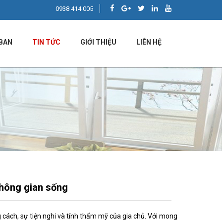
0938 414 005
BAN
TIN TỨC
GIỚI THIỆU
LIÊN HỆ
hông gian sống
 cách, sự tiện nghi và tính thẩm mỹ của gia chủ. Với mong