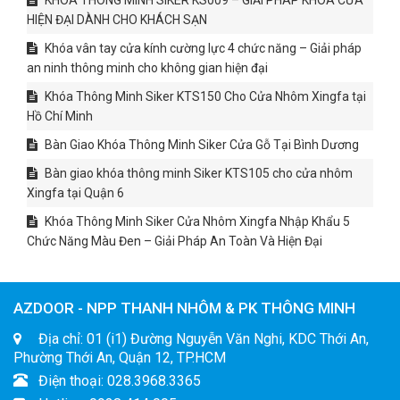
HIỆN ĐẠI DÀNH CHO KHÁCH SẠN
Khóa vân tay cửa kính cường lực 4 chức năng – Giải pháp
an ninh thông minh cho không gian hiện đại
Khóa Thông Minh Siker KTS150 Cho Cửa Nhôm Xingfa tại
Hồ Chí Minh
Bàn Giao Khóa Thông Minh Siker Cửa Gỗ Tại Bình Dương
Bàn giao khóa thông minh Siker KTS105 cho cửa nhôm
Xingfa tại Quận 6
Khóa Thông Minh Siker Cửa Nhôm Xingfa Nhập Khẩu 5
Chức Năng Màu Đen – Giải Pháp An Toàn Và Hiện Đại
AZDOOR - NPP THANH NHÔM & PK THÔNG MINH
Địa chỉ: 01 (i1) Đường Nguyễn Văn Nghi, KDC Thới An,
Phường Thới An, Quận 12, TP.HCM
Điện thoại: 028.3968.3365