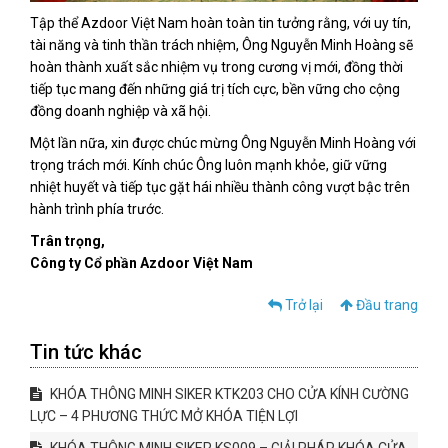
Tập thể Azdoor Việt Nam hoàn toàn tin tưởng rằng, với uy tín,
tài năng và tinh thần trách nhiệm, Ông Nguyễn Minh Hoàng sẽ
hoàn thành xuất sắc nhiệm vụ trong cương vị mới, đồng thời
tiếp tục mang đến những giá trị tích cực, bền vững cho cộng
đồng doanh nghiệp và xã hội.
Một lần nữa, xin được chúc mừng Ông Nguyễn Minh Hoàng với
trọng trách mới. Kính chúc Ông luôn mạnh khỏe, giữ vững
nhiệt huyết và tiếp tục gặt hái nhiều thành công vượt bậc trên
hành trình phía trước.
Trân trọng,
Công ty Cổ phần Azdoor Việt Nam
Trở lại
Đầu trang
Tin tức khác
KHÓA THÔNG MINH SIKER KTK203 CHO CỬA KÍNH CƯỜNG
LỰC – 4 PHƯƠNG THỨC MỞ KHÓA TIỆN LỢI
KHÓA THÔNG MINH SIKER KS009 – GIẢI PHÁP KHÓA CỬA