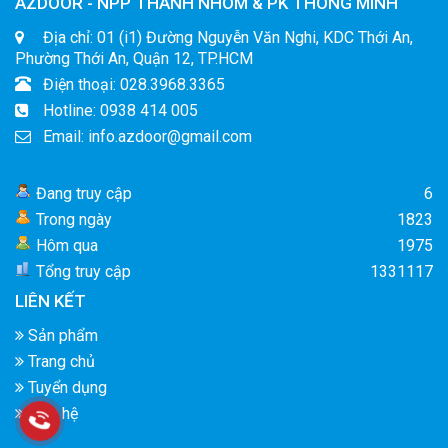
AZDOOR - NPP THANH NHÔM & PK THÔNG MINH
Địa chỉ: 01 (i1) Đường Nguyễn Văn Nghi, KDC Thới An,
Phường Thới An, Quận 12, TP.HCM
Điện thoại: 028.3968.3365
Hotline: 0938 414 005
Email: info.azdoor@gmail.com
Đang truy cập
6
Trong ngày
1823
Hôm qua
1975
Tổng truy cập
1331117
LIÊN KẾT
Sản phẩm
Trang chủ
Tuyển dụng
Liên hệ