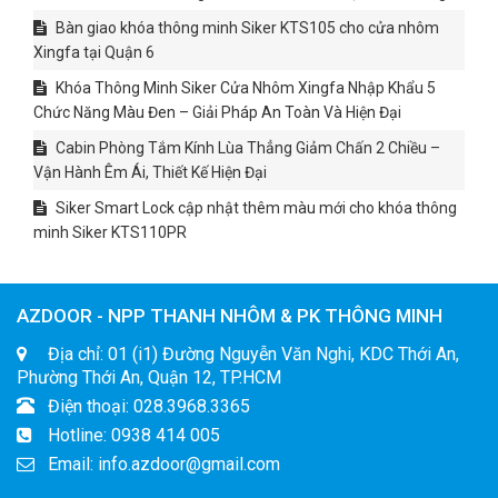
Bàn giao khóa thông minh Siker KTS105 cho cửa nhôm
Xingfa tại Quận 6
Khóa Thông Minh Siker Cửa Nhôm Xingfa Nhập Khẩu 5
Chức Năng Màu Đen – Giải Pháp An Toàn Và Hiện Đại
Cabin Phòng Tắm Kính Lùa Thẳng Giảm Chấn 2 Chiều –
Vận Hành Êm Ái, Thiết Kế Hiện Đại
Siker Smart Lock cập nhật thêm màu mới cho khóa thông
minh Siker KTS110PR
AZDOOR - NPP THANH NHÔM & PK THÔNG MINH
Địa chỉ: 01 (i1) Đường Nguyễn Văn Nghi, KDC Thới An,
Phường Thới An, Quận 12, TP.HCM
Điện thoại: 028.3968.3365
Hotline: 0938 414 005
Email: info.azdoor@gmail.com