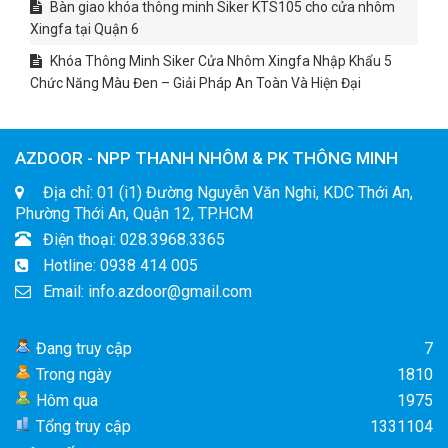
Bàn giao khóa thông minh Siker KTS105 cho cửa nhôm
Xingfa tại Quận 6
Khóa Thông Minh Siker Cửa Nhôm Xingfa Nhập Khẩu 5
Chức Năng Màu Đen – Giải Pháp An Toàn Và Hiện Đại
AZDOOR - NPP THANH NHÔM & PK THÔNG MINH
Địa chỉ: 01 (i1) Đường Nguyễn Văn Nghi, KDC Thới An,
Phường Thới An, Quận 12, TP.HCM
Điện thoại: 028.3968.3365
Hotline: 0938 414 005
Email: info.azdoor@gmail.com
Đang truy cập
7
Trong ngày
1810
Hôm qua
1975
Tổng truy cập
1331104