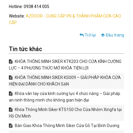
Hotline: 0938 414 005
Website:
AZDOOR - CUNG CẤP PK & THÀNH PHẨM CỬA CAO
CẤP
Trở lại
Đầu trang
Tin tức khác
KHÓA THÔNG MINH SIKER KTK203 CHO CỬA KÍNH CƯỜNG
LỰC – 4 PHƯƠNG THỨC MỞ KHÓA TIỆN LỢI
KHÓA THÔNG MINH SIKER KS009 – GIẢI PHÁP KHÓA CỬA
HIỆN ĐẠI DÀNH CHO KHÁCH SẠN
Khóa vân tay cửa kính cường lực 4 chức năng – Giải pháp
an ninh thông minh cho không gian hiện đại
Khóa Thông Minh Siker KTS150 Cho Cửa Nhôm Xingfa tại
Hồ Chí Minh
Bàn Giao Khóa Thông Minh Siker Cửa Gỗ Tại Bình Dương