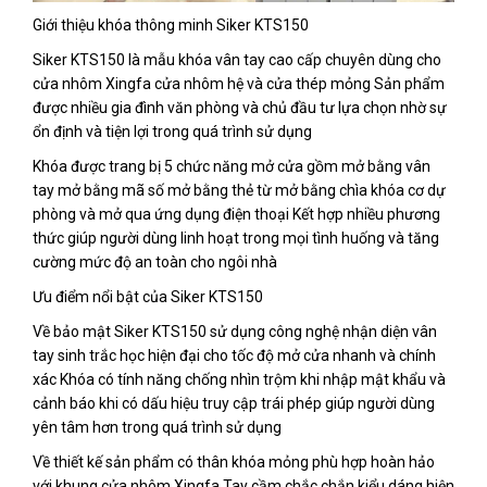
Giới thiệu khóa thông minh Siker KTS150
Siker KTS150 là mẫu khóa vân tay cao cấp chuyên dùng cho
cửa nhôm Xingfa cửa nhôm hệ và cửa thép mỏng Sản phẩm
được nhiều gia đình văn phòng và chủ đầu tư lựa chọn nhờ sự
ổn định và tiện lợi trong quá trình sử dụng
Khóa được trang bị 5 chức năng mở cửa gồm mở bằng vân
tay mở bằng mã số mở bằng thẻ từ mở bằng chìa khóa cơ dự
phòng và mở qua ứng dụng điện thoại Kết hợp nhiều phương
thức giúp người dùng linh hoạt trong mọi tình huống và tăng
cường mức độ an toàn cho ngôi nhà
Ưu điểm nổi bật của Siker KTS150
Về bảo mật Siker KTS150 sử dụng công nghệ nhận diện vân
tay sinh trắc học hiện đại cho tốc độ mở cửa nhanh và chính
xác Khóa có tính năng chống nhìn trộm khi nhập mật khẩu và
cảnh báo khi có dấu hiệu truy cập trái phép giúp người dùng
yên tâm hơn trong quá trình sử dụng
Về thiết kế sản phẩm có thân khóa mỏng phù hợp hoàn hảo
với khung cửa nhôm Xingfa Tay cầm chắc chắn kiểu dáng hiện