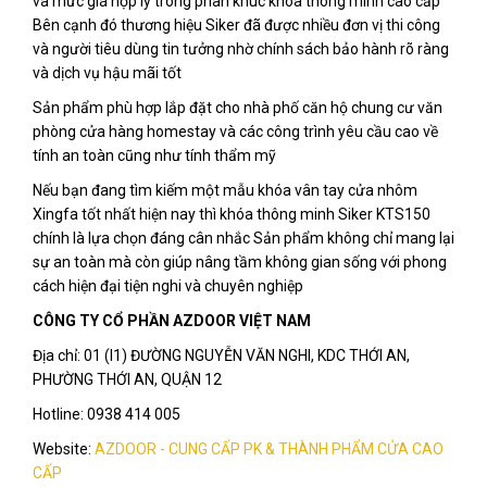
và mức giá hợp lý trong phân khúc khóa thông minh cao cấp
Bên cạnh đó thương hiệu Siker đã được nhiều đơn vị thi công
và người tiêu dùng tin tưởng nhờ chính sách bảo hành rõ ràng
và dịch vụ hậu mãi tốt
Sản phẩm phù hợp lắp đặt cho nhà phố căn hộ chung cư văn
phòng cửa hàng homestay và các công trình yêu cầu cao về
tính an toàn cũng như tính thẩm mỹ
Nếu bạn đang tìm kiếm một mẫu khóa vân tay cửa nhôm
Xingfa tốt nhất hiện nay thì khóa thông minh Siker KTS150
chính là lựa chọn đáng cân nhắc Sản phẩm không chỉ mang lại
sự an toàn mà còn giúp nâng tầm không gian sống với phong
cách hiện đại tiện nghi và chuyên nghiệp
CÔNG TY CỔ PHẦN AZDOOR VIỆT NAM
Địa chỉ: 01 (I1) ĐƯỜNG NGUYỄN VĂN NGHI, KDC THỚI AN,
PHƯỜNG THỚI AN, QUẬN 12
Hotline: 0938 414 005
Website:
AZDOOR - CUNG CẤP PK & THÀNH PHẨM CỬA CAO
CẤP