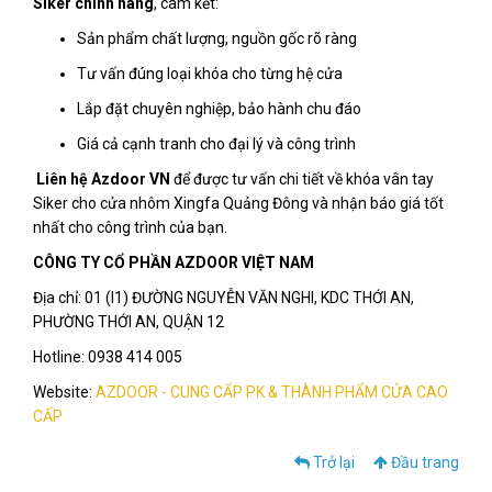
Siker chính hãng
, cam kết:
Sản phẩm chất lượng, nguồn gốc rõ ràng
Tư vấn đúng loại khóa cho từng hệ cửa
Lắp đặt chuyên nghiệp, bảo hành chu đáo
Giá cả cạnh tranh cho đại lý và công trình
Liên hệ Azdoor VN
để được tư vấn chi tiết về khóa vân tay
Siker cho cửa nhôm Xingfa Quảng Đông và nhận báo giá tốt
nhất cho công trình của bạn.
CÔNG TY CỔ PHẦN AZDOOR VIỆT NAM
Địa chỉ: 01 (I1) ĐƯỜNG NGUYỄN VĂN NGHI, KDC THỚI AN,
PHƯỜNG THỚI AN, QUẬN 12
Hotline: 0938 414 005
Website:
AZDOOR - CUNG CẤP PK & THÀNH PHẨM CỬA CAO
CẤP
Trở lại
Đầu trang