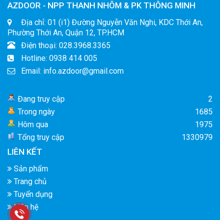
AZDOOR - NPP THANH NHÔM & PK THÔNG MINH
Địa chỉ: 01 (i1) Đường Nguyễn Văn Nghi, KDC Thới An,
Phường Thới An, Quận 12, TP.HCM
Điện thoại: 028.3968.3365
Hotline: 0938 414 005
Email: info.azdoor@gmail.com
Đang truy cập
2
Trong ngày
1685
Hôm qua
1975
Tổng truy cập
1330979
LIÊN KẾT
Sản phẩm
Trang chủ
Tuyển dụng
Liên hệ