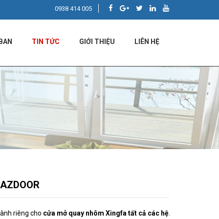
0938 414 005
BAN
TIN TỨC
GIỚI THIỆU
LIÊN HỆ
N AZDOOR
dành riêng cho
cửa mở quay nhôm Xingfa tất cả các hệ
.