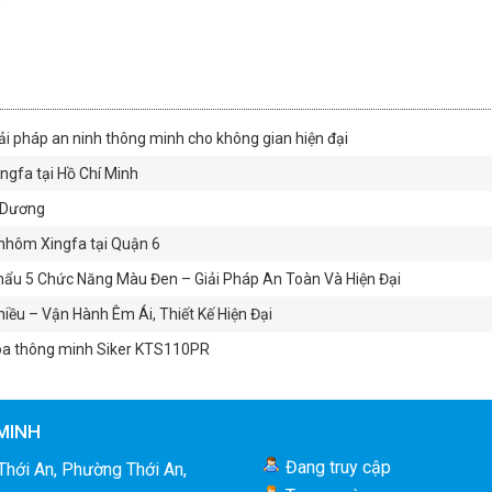
ải pháp an ninh thông minh cho không gian hiện đại
gfa tại Hồ Chí Minh
h Dương
nhôm Xingfa tại Quận 6
ẩu 5 Chức Năng Màu Đen – Giải Pháp An Toàn Và Hiện Đại
ều – Vận Hành Êm Ái, Thiết Kế Hiện Đại
óa thông minh Siker KTS110PR
MINH
Đang truy cập
Thới An, Phường Thới An,