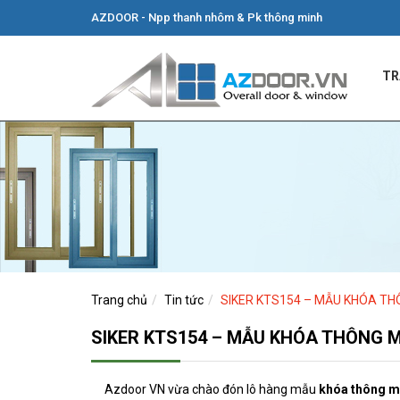
AZDOOR - Npp thanh nhôm & Pk thông minh
TR
Trang chủ
Tin tức
SIKER KTS154 – MẪU KHÓA TH
SIKER KTS154 – MẪU KHÓA THÔNG 
Azdoor VN vừa chào đón lô hàng mẫu
khóa thông m