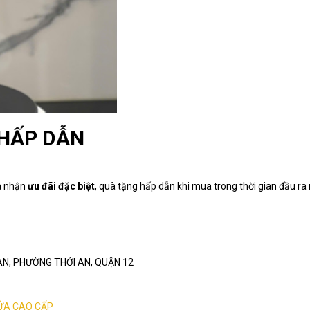
 HẤP DẪN
à nhận
ưu đãi đặc biệt
, quà tặng hấp dẫn khi mua trong thời gian đầu ra
I AN, PHƯỜNG THỚI AN, QUẬN 12
ỬA CAO CẤP