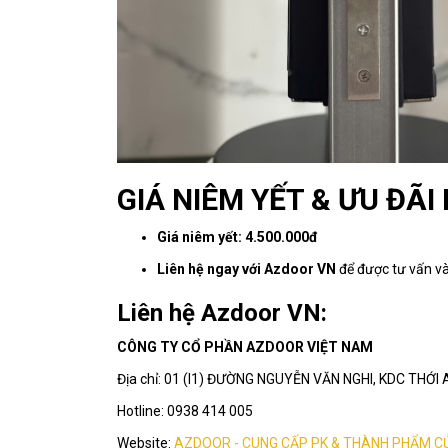
GIÁ NIÊM YẾT & ƯU ĐÃI
Giá niêm yết:
4.500.000đ
Liên hệ ngay với Azdoor VN
để được tư vấn v
Liên hệ Azdoor VN:
CÔNG TY CỔ PHẦN AZDOOR VIỆT NAM
Địa chỉ: 01 (I1) ĐƯỜNG NGUYỄN VĂN NGHI, KDC THỚ
Hotline: 0938 414 005
Website:
AZDOOR - CUNG CẤP PK & THÀNH PHẨM C