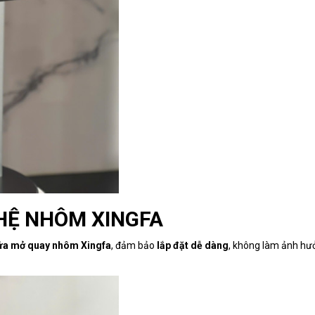
 HỆ NHÔM XINGFA
ửa mở quay nhôm Xingfa
, đảm bảo
lắp đặt dễ dàng
, không làm ảnh hưở