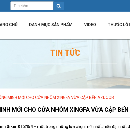
ANG CHỦ
DANH MỤC SẢN PHẨM
VIDEO
THƯỚC LỖ 
TIN TỨC
ÔNG MINH MỚI CHO CỬA NHÔM XINGFA VỪA CẬP BẾN AZDOOR
MINH MỚI CHO CỬA NHÔM XINGFA VỪA CẬP BẾ
inh Siker KTS154
– một trong những lựa chọn mới nhất, hiện đại nhất 