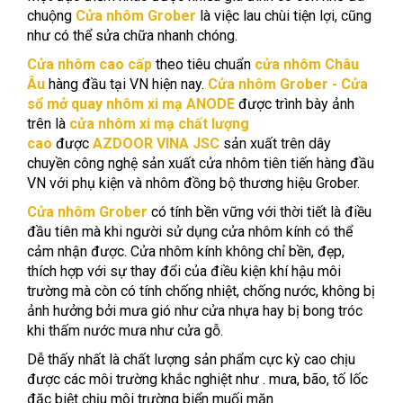
chuộng
Cửa nhôm Grober
là việc lau chùi tiện lợi, cũng
như có thể sửa chữa nhanh chóng.
Cửa nhôm cao cấp
theo tiêu chuẩn
cửa nhôm Châu
Âu
hàng đầu tại VN hiện nay.
Cửa nhôm Grober - Cửa
sổ mở quay nhôm xi mạ ANODE
được trình bày ảnh
trên là
cửa nhôm xi mạ chất lượng
cao
được
AZDOOR VINA JSC
sản xuất trên dây
chuyền công nghệ sản xuất cửa nhôm tiên tiến hàng đầu
VN với phụ kiện và nhôm đồng bộ thương hiệu Grober.
Cửa nhôm Grober
có tính bền vững với thời tiết là điều
đầu tiên mà khi người sử dụng cửa nhôm kính có thể
cảm nhận được. Cửa nhôm kính không chỉ bền, đẹp,
thích hợp với sự thay đổi của điều kiện khí hậu môi
trường mà còn có tính chống nhiệt, chống nước, không bị
ảnh hưởng bởi mưa gió như cửa nhựa hay bị bong tróc
khi thấm nước mưa như cửa gỗ.
Dễ thấy nhất là chất lượng sản phẩm cực kỳ cao chịu
được các môi trường khắc nghiệt như . mưa, bão, tố lốc
đặc biệt chịu môi trường biển muối mặn