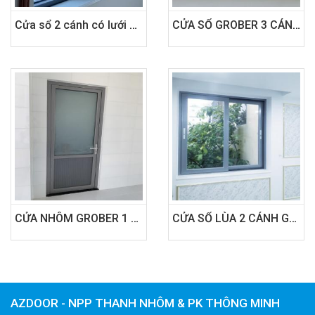
Cửa sổ 2 cánh có lưới chống muỗi Azdoor Grober
CỬA SỔ GROBER 3 CÁNH MỞ QUAY LỀ CHỮ A MÀU XÁM GHI
CỬA NHÔM GROBER 1 CÁNH TRÊN KÍNH DƯỚI PANO MÀU XÁM ÁNH KIM
CỬA SỔ LÙA 2 CÁNH GROBER MÀU XÁM ÁNH KIM TẠI QUẬN 1 SÀI GÒN
AZDOOR - NPP THANH NHÔM & PK THÔNG MINH