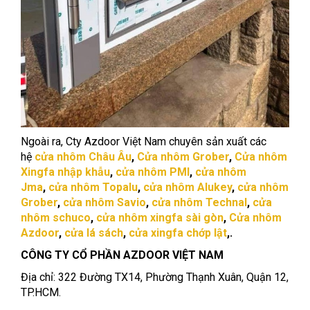
Ngoài ra, Cty Azdoor Việt Nam chuyên sản xuất các
hệ
cửa nhôm Châu Âu
,
Cửa nhôm Grober
,
Cửa nhôm
Xingfa nhập khẫu
,
cửa nhôm PMI
,
cửa nhôm
Jma
,
cửa nhôm Topalu
,
cửa nhôm Alukey
,
cửa nhôm
Grober
,
cửa nhôm Savio
,
cửa nhôm Technal
,
cửa
nhôm schuco
,
cửa nhôm xingfa sài gòn
,
Cửa nhôm
Azdoor
,
cửa lá sách
,
cửa xingfa chớp lật
,.
CÔNG TY CỔ PHẦN AZDOOR VIỆT NAM
Địa chỉ: 322 Đường TX14, Phường Thạnh Xuân, Quận 12,
TP.HCM.