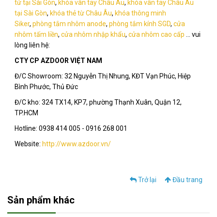
tử tại Sài Gòn
,
khóa vân tay Châu Âu
,
khóa vân tay Châu Âu
tại Sài Gòn
,
khóa thẻ từ Châu Âu
,
khóa thông minh
Siker
,
phòng tắm nhôm anod
e
,
phòng tắm kính SGD
,
cửa
nhôm tấm liền
,
cửa nhôm nhập khẩu
,
cửa nhôm cao cấp
... vui
lòng liên hệ:
CTY CP AZDOOR VIỆT NAM
Đ/C Showroom: 32 Nguyễn Thị Nhung, KĐT Vạn Phúc, Hiệp
Bình Phước, Thủ Đức
Đ/C kho: 324 TX14, KP7, phường Thạnh Xuân, Quận 12,
TP.HCM
Hotline: 0938 414 005 - 0916 268 001
Website:
http://www.azdoor.vn
/
Trở lại
Đầu trang
Sản phẩm khác