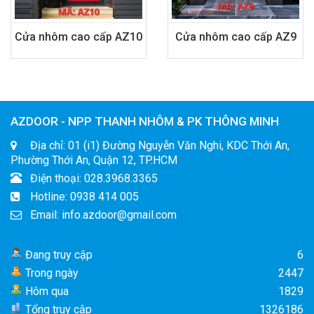
Cửa nhôm cao cấp AZ10
Cửa nhôm cao cấp AZ9
AZDOOR - NPP THANH NHÔM & PK THÔNG MINH
Địa chỉ: 01 (i1) Đường Nguyễn Văn Nghi, KDC Thới An,
Phường Thới An, Quận 12, TP.HCM
Điện thoại: 028.3968.3365
Hotline: 0938 414 005
Email: info.azdoor@gmail.com
Đang truy cập
6
Trong ngày
2447
Hôm qua
1829
Tổng truy cập
1326186