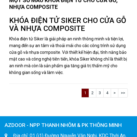
MỘT SỐ MẪU KHÓA ĐIỆN TỬ CHO CỬA GỖ,
NHỰA COMPOSITE
KHÓA ĐIỆN TỬ SIKER CHO CỬA GỖ
VÀ NHỰA COMPOSITE
Khóa điện tử Siker là giải pháp an ninh thông minh và tiện lợi,
mang đến sự an tâm và thoải mái cho các công trình sử dụng
cửa gỗ và nhựa composite. Với thiết kế hiện đại, tính năng bảo
mật cao và công nghệ tiên tiến, khóa Siker không chỉ là thiết bị
an ninh mà còn là sản phẩm gia tăng giá trị thẩm mỹ cho
không gian sống và làm việc.
1
2
3
4
>
>>
AZDOOR - NPP THANH NHÔM & PK THÔNG MINH
Địa chỉ: 01 (i1) Đường Nguyễn Văn Nghi, KDC Thới An,