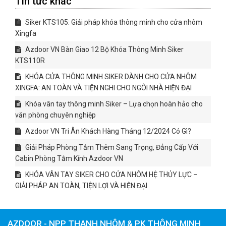
Tin tức khác
Siker KTS105: Giải pháp khóa thông minh cho cửa nhôm
Xingfa
Azdoor VN Bàn Giao 12 Bộ Khóa Thông Minh Siker
KTS110R
KHÓA CỬA THÔNG MINH SIKER DÀNH CHO CỬA NHÔM
XINGFA: AN TOÀN VÀ TIỆN NGHI CHO NGÔI NHÀ HIỆN ĐẠI
Khóa vân tay thông minh Siker – Lựa chọn hoàn hảo cho
văn phòng chuyên nghiệp
Azdoor VN Tri Ân Khách Hàng Tháng 12/2024 Có Gì?
Giải Pháp Phòng Tắm Thêm Sang Trọng, Đẳng Cấp Với
Cabin Phòng Tắm Kính Azdoor VN
KHÓA VÂN TAY SIKER CHO CỬA NHÔM HỆ THỦY LỰC –
GIẢI PHÁP AN TOÀN, TIỆN LỢI VÀ HIỆN ĐẠI
AZDOOR - NPP THANH NHÔM & PK THÔNG MINH