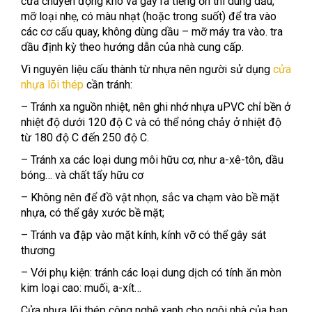
cửa chuyển động khó và gây ra tiếng ồn thì dùng dầu,
mỡ loại nhẹ, có màu nhạt (hoặc trong suốt) để tra vào
các cơ cấu quay, không dùng dầu – mỡ máy tra vào. tra
dầu định kỳ theo hướng dẫn của nhà cung cấp.
Vì nguyên liệu cấu thành từ nhựa nên người sử dụng
cửa
nhựa lõi thép
cần tránh:
– Tránh xa nguồn nhiệt, nên ghi nhớ nhựa uPVC chỉ bền ở
nhiệt độ dưới 120 độ C và có thể nóng chảy ở nhiệt độ
từ 180 độ C đến 250 độ C.
– Tránh xa các loại dung môi hữu cơ, như a-xê-tôn, dầu
bóng… và chất tẩy hữu cơ
– Không nên để đồ vật nhọn, sắc va chạm vào bề mặt
nhựa, có thể gây xước bề mặt;
– Tránh va đập vào mặt kính, kính vỡ có thể gây sát
thương
– Với phụ kiện: tránh các loại dung dịch có tính ăn mòn
kim loại cao: muối, a-xít…
Cửa nhựa lõi thép công nghệ xanh cho ngôi nhà của bạn