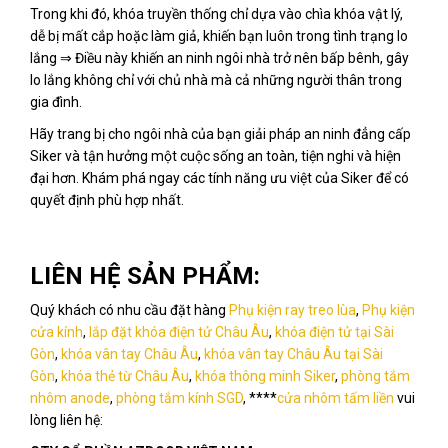
Trong khi đó, khóa truyền thống chỉ dựa vào chìa khóa vật lý,
dễ bị mất cắp hoặc làm giả, khiến bạn luôn trong tình trạng lo
lắng ⇒ Điều này khiến an ninh ngôi nhà trở nên bấp bênh, gây
lo lắng không chỉ với chủ nhà mà cả những người thân trong
gia đình.
Hãy trang bị cho ngôi nhà của bạn giải pháp an ninh đẳng cấp
Siker và tận hưởng một cuộc sống an toàn, tiện nghi và hiện
đại hơn. Khám phá ngay các tính năng ưu việt của Siker để có
quyết định phù hợp nhất.
LIÊN HỆ SẢN PHẨM:
Quý khách có nhu cầu đặt hàng
Phụ kiện ray treo lùa
,
Phụ kiện
cửa kính
,
lắp đặt khóa điện tử Châu Âu
,
khóa điện tử tại Sài
Gòn
,
khóa vân tay Châu Âu
,
khóa vân tay Châu Âu tại Sài
Gòn
,
khóa thẻ từ Châu Âu
,
khóa thông minh Siker
,
phòng tắm
nhôm anode
,
phòng tắm kính SGD
, ****
cửa nhôm tấm liền
vui
lòng liên hệ: