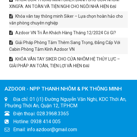
XINGFA: AN TOÀN VÀ TIỆN NGHI CHO NGÔI NHÀ HIỆN ĐẠI
Khóa vân tay thông minh Siker – Lựa chọn hoàn hảo cho
văn phòng chuyên nghiệp
Azdoor VN Tri Ân Khách Hàng Tháng 12/2024 Có Gì?
Giải Pháp Phòng Tắm Thêm Sang Trọng, Đẳng Cấp Với
Cabin Phòng Tắm Kính Azdoor VN
KHÓA VÂN TAY SIKER CHO CỬA NHÔM HỆ THỦY LỰC –
GIẢI PHÁP AN TOÀN, TIỆN LỢI VÀ HIỆN ĐẠI
AZDOOR - NPP THANH NHÔM & PK THÔNG MINH
Địa chỉ: 01 (i1) Đường Nguyễn Văn Nghi, KDC Thới An,
Phường Thới An, Quận 12, TP.HCM
Điện thoại: 028.3968.3365
Hotline: 0938 414 005
Email: info.azdoor@gmail.com