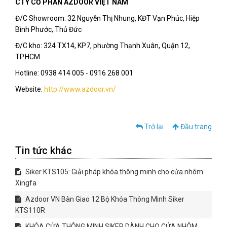
CTY CỔ PHẦN AZDOOR VIỆT NAM
Đ/C Showroom: 32 Nguyễn Thị Nhung, KĐT Vạn Phúc, Hiệp
Bình Phước, Thủ Đức
Đ/C kho: 324 TX14, KP7, phường Thạnh Xuân, Quận 12,
TP.HCM
Hotline: 0938 414 005 - 0916 268 001
Website:
http://www.azdoor.vn/
Trở lại
Đầu trang
Tin tức khác
Siker KTS105: Giải pháp khóa thông minh cho cửa nhôm
Xingfa
Azdoor VN Bàn Giao 12 Bộ Khóa Thông Minh Siker
KTS110R
KHÓA CỬA THÔNG MINH SIKER DÀNH CHO CỬA NHÔM