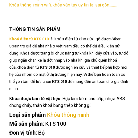
Khóa thông minh wifi, khóa vân tay uy tín tại sai gòn........
THÔNG TIN SẢN PHẨM:
khóa điện tử cho cửa gỗ
Khoá điện tử KTS 010
là
được Siker
Spain trợ giá để nhà nhà ở Việt Nam đều có thể đủ điều kiện sử
dụng. Khoá được trang bị chức năng tự khóa khi đẩy cửa vào, từ đó
giúp ngăn chặn kẻ lạ đột nhập vào nhà khi gia chủ quên khoá
của.Khoá điện tử
KTS 010
được nghiên cứu và thiết kế phù hợp mọi
hệ cửa nhôm có mặt ở thị trường hiện nay. Vì thế bạn hoàn toàn có
thể yên tâm để lựa chọn
KTS 010
để mang đến an toàn cho gia đình
mình.
Khoá được làm từ vật liệu:
Hợp kim kẽm cao cấp, nhựa ABS
chống cháy, thân khoá bằng thép không gỉ.
Loại sản phẩm
Khóa thông minh
Mã sản phẩm
: KTS 100
Đơn vị tính
: Bộ