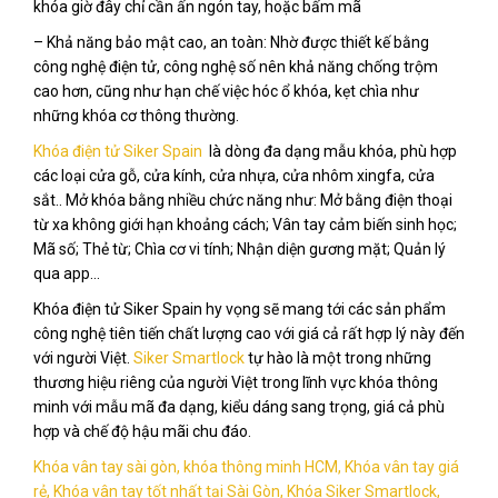
khóa giờ đây chỉ cần ấn ngón tay, hoặc bấm mã
– Khả năng bảo mật cao, an toàn: Nhờ được thiết kế bằng
công nghệ điện tử, công nghệ số nên khả năng chống trộm
cao hơn, cũng như hạn chế việc hóc ổ khóa, kẹt chìa như
những khóa cơ thông thường.
Khóa điện tử Siker Spain
là dòng đa dạng mẫu khóa, phù hợp
các loại cửa gỗ, cửa kính, cửa nhựa, cửa nhôm xingfa, cửa
sắt.. Mở khóa bằng nhiều chức năng như: Mở bằng điện thoại
từ xa không giới hạn khoảng cách; Vân tay cảm biến sinh học;
Mã số; Thẻ từ; Chìa cơ vi tính; Nhận diện gương mặt; Quản lý
qua app…
Khóa điện tử Siker Spain hy vọng sẽ mang tới các sản phẩm
công nghệ tiên tiến chất lượng cao với giá cả rất hợp lý này đến
với người Việt.
Siker Smartlock
tự hào là một trong những
thương hiệu riêng của người Việt trong lĩnh vực khóa thông
minh với mẫu mã đa dạng, kiểu dáng sang trọng, giá cả phù
hợp và chế độ hậu mãi chu đáo.
Khóa vân tay sài gòn, khóa thông minh HCM, Khóa vân tay giá
rẻ, Khóa vân tay tốt nhất tại Sài Gòn, Khóa Siker Smartlock,