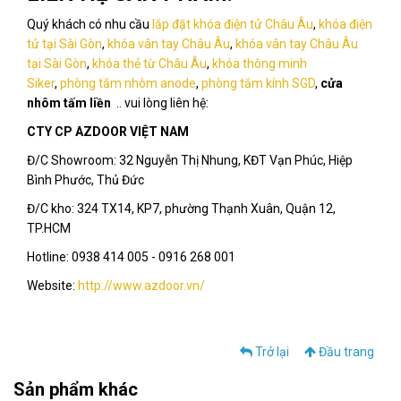
Quý khách có nhu cầu
lắp đặt khóa điện tử Châu Âu
,
khóa điện
tử tại Sài Gòn
,
khóa vân tay Châu Âu
,
khóa vân tay Châu Âu
tại Sài Gòn
,
khóa thẻ từ Châu Âu
,
khóa thông minh
Siker
,
phòng tắm nhôm anode
,
phòng tắm kính SGD
,
cửa
nhôm tấm liền
.. vui lòng liên hệ:
CTY CP AZDOOR VIỆT NAM
Đ/C Showroom: 32 Nguyễn Thị Nhung, KĐT Vạn Phúc, Hiệp
Bình Phước, Thủ Đức
Đ/C kho: 324 TX14, KP7, phường Thạnh Xuân, Quận 12,
TP.HCM
Hotline: 0938 414 005 - 0916 268 001
Website:
http://www.azdoor.vn/
Trở lại
Đầu trang
Sản phẩm khác