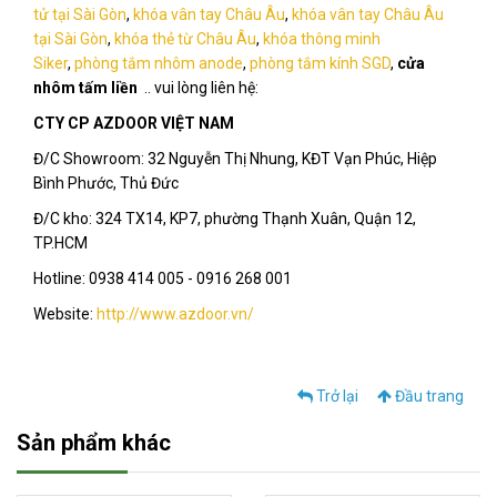
tử tại Sài Gòn
,
khóa vân tay Châu Âu
,
khóa vân tay Châu Âu
tại Sài Gòn
,
khóa thẻ từ Châu Âu
,
khóa thông minh
Siker
,
phòng tắm nhôm anode
,
phòng tắm kính SGD
,
cửa
nhôm tấm liền
.. vui lòng liên hệ:
CTY CP AZDOOR VIỆT NAM
Đ/C Showroom: 32 Nguyễn Thị Nhung, KĐT Vạn Phúc, Hiệp
Bình Phước, Thủ Đức
Đ/C kho: 324 TX14, KP7, phường Thạnh Xuân, Quận 12,
TP.HCM
Hotline: 0938 414 005 - 0916 268 001
Website:
http://www.azdoor.vn/
Trở lại
Đầu trang
Sản phẩm khác