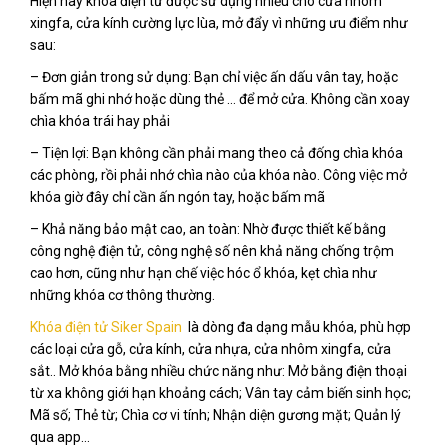
Hiện nay khóa điện từ được sử dụng nhiều cho cửa nhôm
xingfa, cửa kính cường lực lùa, mở đẩy vì những ưu điểm như
sau:
– Đơn giản trong sử dụng: Bạn chỉ việc ấn dấu vân tay, hoặc
bấm mã ghi nhớ hoặc dùng thẻ … để mở cửa. Không cần xoay
chìa khóa trái hay phải
– Tiện lợi: Bạn không cần phải mang theo cả đống chìa khóa
các phòng, rồi phải nhớ chìa nào của khóa nào. Công việc mở
khóa giờ đây chỉ cần ấn ngón tay, hoặc bấm mã
– Khả năng bảo mật cao, an toàn: Nhờ được thiết kế bằng
công nghệ điện tử, công nghệ số nên khả năng chống trộm
cao hơn, cũng như hạn chế việc hóc ổ khóa, kẹt chìa như
những khóa cơ thông thường.
Khóa điện tử Siker Spain
là dòng đa dạng mẫu khóa, phù hợp
các loại cửa gỗ, cửa kính, cửa nhựa, cửa nhôm xingfa, cửa
sắt.. Mở khóa bằng nhiều chức năng như: Mở bằng điện thoại
từ xa không giới hạn khoảng cách; Vân tay cảm biến sinh học;
Mã số; Thẻ từ; Chìa cơ vi tính; Nhận diện gương mặt; Quản lý
qua app…