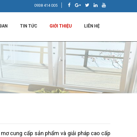
0938 414 005
BAN
TIN TỨC
GIỚI THIỆU
LIÊN HỆ
c mơ cung cấp sản phẩm và giải pháp cao cấp