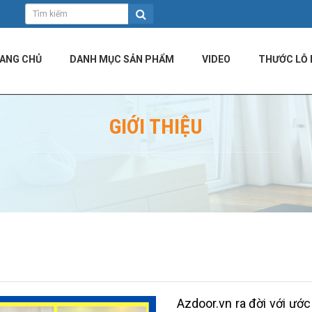
ANG CHỦ
DANH MỤC SẢN PHẨM
VIDEO
THƯỚC LỖ 
GIỚI THIỆU
Azdoor.vn ra đời với ướ