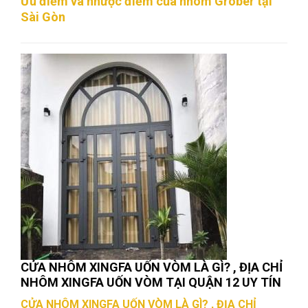
Ưu điểm và nhược điểm của nhôm Grober tại
Sài Gòn
CỬA NHÔM XINGFA UỐN VÒM LÀ GÌ? , ĐỊA CHỈ
NHÔM XINGFA UỐN VÒM TẠI QUẬN 12 UY TÍN
CỬA NHÔM XINGFA UỐN VÒM LÀ GÌ? , ĐỊA CHỈ