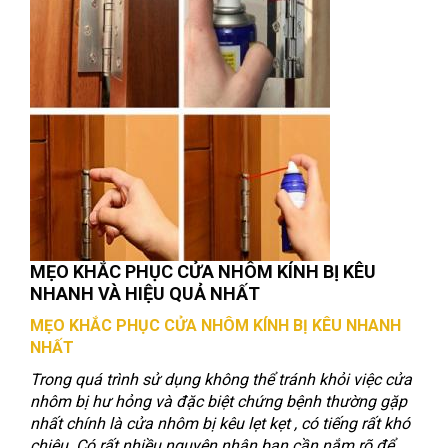
MẸO KHẮC PHỤC CỬA NHÔM KÍNH BỊ KÊU
NHANH VÀ HIỆU QUẢ NHẤT
MẸO KHẮC PHỤC CỬA NHÔM KÍNH BỊ KÊU NHANH
NHẤT
Trong quá trình sử dụng không thể tránh khỏi việc cửa
nhôm bị hư hỏng và đặc biệt chứng bệnh thường gặp
nhất chính là cửa nhôm bị kêu lẹt kẹt , có tiếng rất khó
chiệu. Có rất nhiều nguyên nhân bạn cần nắm rõ để