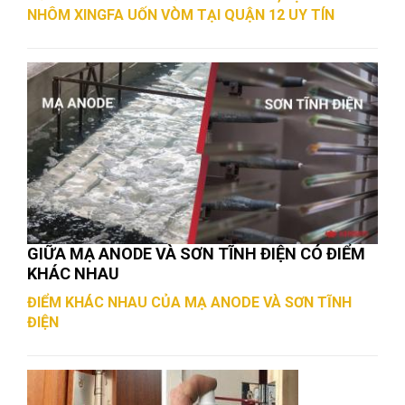
NHÔM XINGFA UỐN VÒM TẠI QUẬN 12 UY TÍN
GIỮA MẠ ANODE VÀ SƠN TĨNH ĐIỆN CÓ ĐIỂM
KHÁC NHAU
ĐIỂM KHÁC NHAU CỦA MẠ ANODE VÀ SƠN TĨNH
ĐIỆN